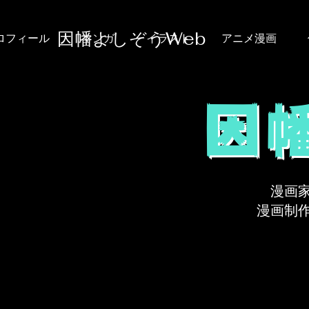
​因幡よしぞうWeb
ロフィール
マンガ
イラスト
アニメ漫画
​因
漫画
漫画制