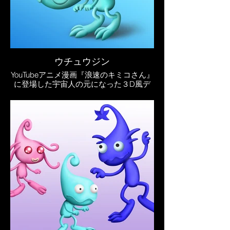
ウチュウジン
YouTubeアニメ漫画『浪速のキミコさん』
に登場した宇宙人の元になった３D風デ
フォルメイラスト。
とあるコンペで描いたキャラクターだけ
ど、使ってもらえなかったので自分のア
ニメ漫画に登場させましたｗ
そのアニメ漫画はこちらのYouTube『因幡
よしぞうCH』にて公開しています。
↓