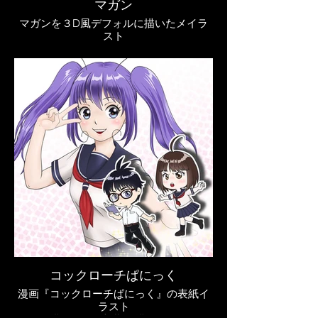
マガン
マガンを３D風デフォルに描いたメイラ
スト
コックローチぱにっく
漫画『コックローチぱにっく』の表紙イ
ラスト