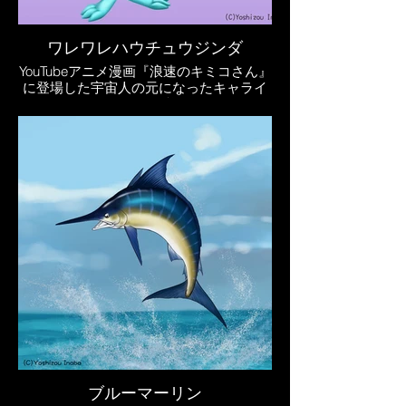
ワレワレハウチュウジンダ
YouTubeアニメ漫画『浪速のキミコさん』
に登場した宇宙人の元になったキャライ
ラスト（複数）
この宇宙人が登場するアニメ漫画はこち
らのYouTube『因幡よしぞうCH』にて公
開しています。
↓
ブルーマーリン