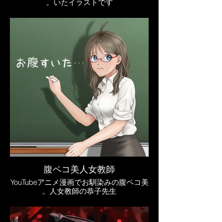
いたイラストです。
腹ペコ美人女教師
YouTubeアニメ漫画でお馴染みの腹ペコ美
人女教師の恭子先生。
YouTube『因幡よしぞうCH』にちょこま
か出演しています。