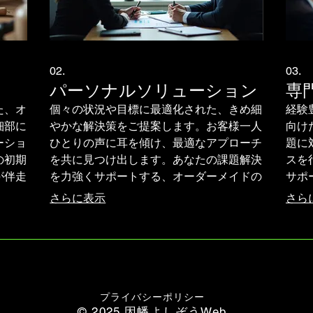
02.
03.
パーソナルソリューション
専
た、オ
個々の状況や目標に最適化された、きめ細
経験
細部に
やかな解決策をご提案します。お客様一人
向け
ーショ
ひとりの声に耳を傾け、最適なアプローチ
題に
の初期
を共に見つけ出します。あなたの課題解決
スを
が伴走
を力強くサポートする、オーダーメイドの
サポ
げまし
サービスです。
さらに表示
さら
プライバシーポリシー
© 2025 因幡よしぞうWeb