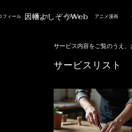
​因幡よしぞうWeb
ロフィール
マンガ
イラスト
アニメ漫画
サービス内容をご覧のうえ、
サービスリスト