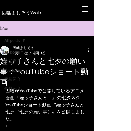
​因幡よしぞうWeb
記事
All posts
因幡よしぞう
All posts
7月6日
読了時間: 1分
姪っ子さんと七夕の願い
作業商品
事：YouTubeショート動
YouTube
実績紹介
画
作品紹介
因幡がYouTubeで公開しているアニメ
漫画『姪っ子さんと…』の七夕ネタ
YouTubeショート動画〝姪っ子さんと
七夕（七夕の願い事）〟を公開しまし
た。
↓